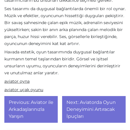
tasarımcıların bu unsurları dikkatlice seçmesi gerekir.
Ses tasarımı da duygusal bağlantılarda önemli bir rol oynar.
Müzik ve efektler, oyuncunun hissettiği duyguları pekiştirir.
Bir savaş sahnesinde çalan epik müzik, adrenalin seviyesini
yükseltirken; sakin bir anın arka planında çalan melodik bir
parça, huzur hissi verebilir. Ses, görsellerle birleştiğinde,
oyuncunun deneyimini kat kat artırır.
Havada estetik, oyun tasarımında duygusal bağlantılar
kurmanın temel taşlarından biridir. Görsel ve işitsel
unsurların uyumu, oyuncuların deneyimlerini derinleştirir
ve unutulmaz anlar yaratır.
aviator oyna
aviator uçak oyunu
Yazı
Previous:
Aviator ile
Next:
Aviatorda Oyun
gezinmesi
Arkadaşlarınızla
Deneyimini Artıracak
Yarışın
İpuçları