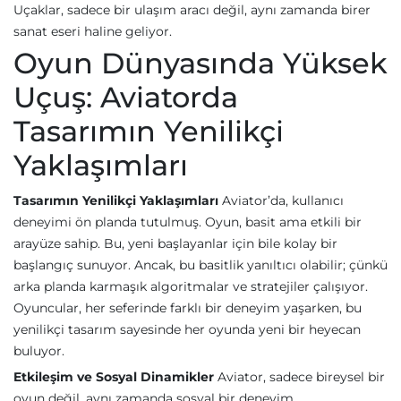
Uçaklar, sadece bir ulaşım aracı değil, aynı zamanda birer
sanat eseri haline geliyor.
Oyun Dünyasında Yüksek
Uçuş: Aviatorda
Tasarımın Yenilikçi
Yaklaşımları
Tasarımın Yenilikçi Yaklaşımları
Aviator’da, kullanıcı
deneyimi ön planda tutulmuş. Oyun, basit ama etkili bir
arayüze sahip. Bu, yeni başlayanlar için bile kolay bir
başlangıç sunuyor. Ancak, bu basitlik yanıltıcı olabilir; çünkü
arka planda karmaşık algoritmalar ve stratejiler çalışıyor.
Oyuncular, her seferinde farklı bir deneyim yaşarken, bu
yenilikçi tasarım sayesinde her oyunda yeni bir heyecan
buluyor.
Etkileşim ve Sosyal Dinamikler
Aviator, sadece bireysel bir
oyun değil, aynı zamanda sosyal bir deneyim.