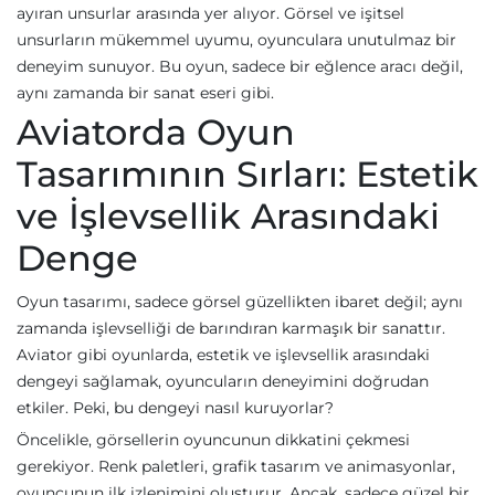
ayıran unsurlar arasında yer alıyor. Görsel ve işitsel
unsurların mükemmel uyumu, oyunculara unutulmaz bir
deneyim sunuyor. Bu oyun, sadece bir eğlence aracı değil,
aynı zamanda bir sanat eseri gibi.
Aviatorda Oyun
Tasarımının Sırları: Estetik
ve İşlevsellik Arasındaki
Denge
Oyun tasarımı, sadece görsel güzellikten ibaret değil; aynı
zamanda işlevselliği de barındıran karmaşık bir sanattır.
Aviator gibi oyunlarda, estetik ve işlevsellik arasındaki
dengeyi sağlamak, oyuncuların deneyimini doğrudan
etkiler. Peki, bu dengeyi nasıl kuruyorlar?
Öncelikle, görsellerin oyuncunun dikkatini çekmesi
gerekiyor. Renk paletleri, grafik tasarım ve animasyonlar,
oyuncunun ilk izlenimini oluşturur. Ancak, sadece güzel bir