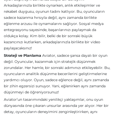
Arkadaşlarınızla birlikte oynarken, anlık etkileşimler ve
rekabet duygusu, oyunun tadını katlıyor. Bu, oyuncuların
sadece kazanma hırsıyla değil, aynı zamanda birlikte
eğlenme arzusu ile oynamalarını sağlıyor. Sosyal medya
entegrasyonu sayesinde, başarılarınızı paylaşmak da
oldukça kolay. Kim bilir, belki de bir sonraki büyük
kazancınızı kutlarken, arkadaşlarınızla birlikte bir video
paylaşacaksınız!
Strateji ve Planlama
Aviator, sadece şansa dayalı bir oyun
değil. Oyuncular, kazanmak için stratejik düşünmek
zorundalar. Her hamle, bir sonraki adımınızı etkileyebilir. Bu,
oyuncuların analitik düşünme becerilerini geliştirmelerine
yardımcı oluyor. Oyun, sadece eğlence değil, aynı zamanda
bir zihin egzersizi sunuyor. Yani, eğlenirken aynı zamanda
düşünmeyi de öğreniyorsunuz!
Aviator’un tasarımındaki yenilikçi yaklaşımlar, onu oyun
dünyasında öne çıkaran unsurlar arasında yer alıyor. Her bir
detay, oyuncuların deneyimini zenginleştirirken, aynı