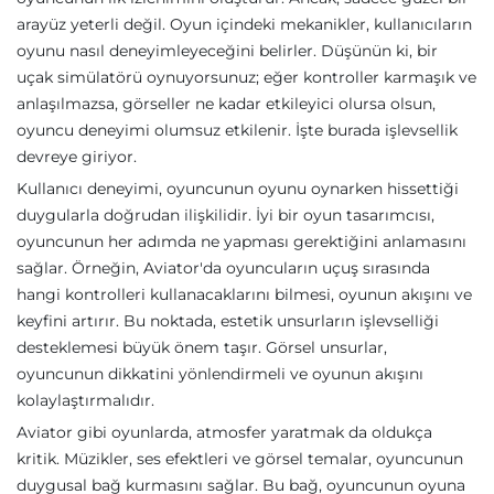
arayüz yeterli değil. Oyun içindeki mekanikler, kullanıcıların
oyunu nasıl deneyimleyeceğini belirler. Düşünün ki, bir
uçak simülatörü oynuyorsunuz; eğer kontroller karmaşık ve
anlaşılmazsa, görseller ne kadar etkileyici olursa olsun,
oyuncu deneyimi olumsuz etkilenir. İşte burada işlevsellik
devreye giriyor.
Kullanıcı deneyimi, oyuncunun oyunu oynarken hissettiği
duygularla doğrudan ilişkilidir. İyi bir oyun tasarımcısı,
oyuncunun her adımda ne yapması gerektiğini anlamasını
sağlar. Örneğin, Aviator'da oyuncuların uçuş sırasında
hangi kontrolleri kullanacaklarını bilmesi, oyunun akışını ve
keyfini artırır. Bu noktada, estetik unsurların işlevselliği
desteklemesi büyük önem taşır. Görsel unsurlar,
oyuncunun dikkatini yönlendirmeli ve oyunun akışını
kolaylaştırmalıdır.
Aviator gibi oyunlarda, atmosfer yaratmak da oldukça
kritik. Müzikler, ses efektleri ve görsel temalar, oyuncunun
duygusal bağ kurmasını sağlar. Bu bağ, oyuncunun oyuna