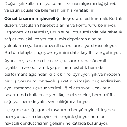
Doğal ışık kullanımı, yolcuların zaman algısını değiştirebilir
ve uzun uçuşlarda bile ferah bir his yaratabilir.
Görsel tasarımın işlevselliği
de göz ardı edilmemeli. Koltuk
düzeni, yolcuların hareket alanını ve konforunu belirliyor.
Ergonomik tasarımlar, uzun süreli oturumlarda bile rahatlık
sağlarken, akıllıca yerleştirilmiş depolama alanları,
yolcuların eşyalarını düzenli tutmalarına yardımcı oluyor.
Bu tür detaylar, uçuş deneyimini daha keyifli hale getiriyor.
Ayrıca, dış tasarım da en az iç tasarım kadar önemli.
Uçakların aerodinamik yapısı, hem estetik hem de
performans açısından kritik bir rol oynuyor. Şık ve modern
bir dış görünüm, havayolu şirketinin imajını güçlendirirken,
aynı zamanda uçuşun verimliliğini artırıyor. Uçakların
tasarımında kullanılan yenilikçi malzemeler, hem hafiflik
sağlıyor hem de yakıt verimliliğini artırıyor.
Uçuşun estetiği, görsel tasarımın her yönüyle birleşerek,
hem yolcuların deneyimini zenginleştiriyor hem de
havacılık endüstrisinin gelişimine katkıda bulunuyor.