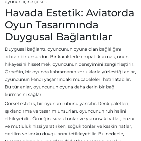
oyunun içine çeker.
Havada Estetik: Aviatorda
Oyun Tasarımında
Duygusal Bağlantılar
Duygusal bağlantı, oyuncunun oyuna olan bağlılığını
artıran bir unsurdur. Bir karakterle empati kurmak, onun
hikayesini hissetmek, oyuncunun deneyimini zenginleştirir.
Örneğin, bir oyunda kahramanın zorluklarla yüzleştiği anlar,
oyuncunun kendi yaşamındaki mücadeleleri hatırlatabilir.
Bu tür anlar, oyuncunun oyuna daha derin bir bağ
kurmasını sağlar.
Görsel estetik, bir oyunun ruhunu yansıtır. Renk paletleri,
ışıklandırma ve tasarım unsurları, oyuncunun ruh halini
etkileyebilir. Örneğin, sıcak tonlar ve yumuşak hatlar, huzur
ve mutluluk hissi yaratırken; soğuk tonlar ve keskin hatlar,
gerilim ve korku duygularını tetikleyebilir. Bu nedenle,