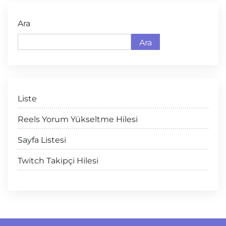
Ara
Ara
Liste
Reels Yorum Yükseltme Hilesi
Sayfa Listesi
Twitch Takipçi Hilesi