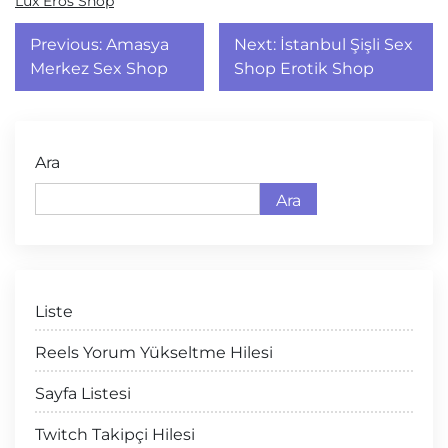
Lux Eros Shop
Yazı
Previous:
Amasya
Next:
İstanbul Şişli Sex
gezinmesi
Merkez Sex Shop
Shop Erotik Shop
Ara
Ara
Liste
Reels Yorum Yükseltme Hilesi
Sayfa Listesi
Twitch Takipçi Hilesi