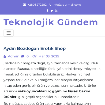
Skip
+2808272282
info@yourmail.com
to
content
Teknolojik Gündem
Aydın Bozdoğan Erotik Shop
Admin
0
On Mar 03, 2025
, sadece bir mağaza değil, aynı zamanda keşif ve özgürlük
alanıdır. Burada, cinselliğin farklı yönlerini deneyimleyebilir,
merak ettiğiniz ürünleri bulabilirsiniz. Herkesin cinsel
yaşamı farklıdır ve bu mağaza, her bireyin ihtiyaçlarına
hitap eden geniş bir ürün yelpazesi sunmaktadır. Ürünler
arasında
seks oyuncakları
,
iç giyim
, ve
kişisel bakım
ürünleri
gibi çeşitli seçenekler bulunmaktadır.
Bu mağaza, sadece ürün satışı yapmakla kalmaz, aynı