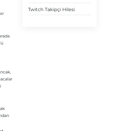
Twitch Takipçi Hilesi
bir
urada
lü
Ancak,
macalar
i
lak
andan