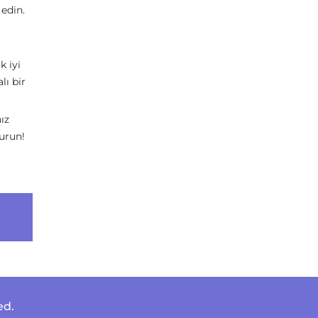
 edin.
k iyi
lı bir
ız
urun!
ed.