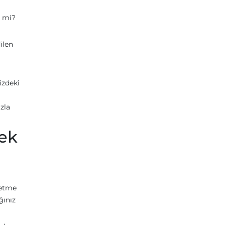
l mi?
ilen
izdeki
zla
ek
ı
betme
ğınız