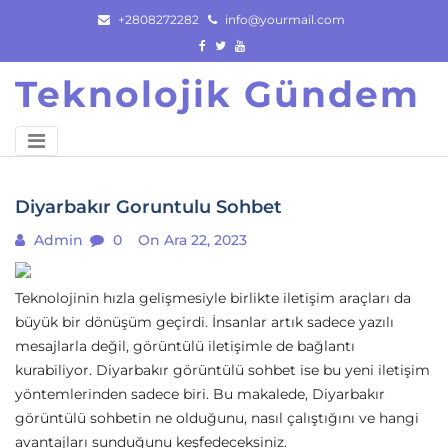
Skip
+2808272282
info@yourmail.com
to
content
Teknolojik Gündem
Diyarbakır Goruntulu Sohbet
Admin
0
On Ara 22, 2023
Teknolojinin hızla gelişmesiyle birlikte iletişim araçları da
büyük bir dönüşüm geçirdi. İnsanlar artık sadece yazılı
mesajlarla değil, görüntülü iletişimle de bağlantı
kurabiliyor. Diyarbakır görüntülü sohbet ise bu yeni iletişim
yöntemlerinden sadece biri. Bu makalede, Diyarbakır
görüntülü sohbetin ne olduğunu, nasıl çalıştığını ve hangi
avantajları sunduğunu keşfedeceksiniz.