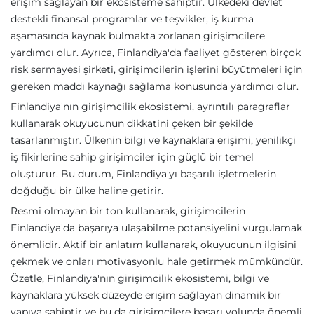
erişim sağlayan bir ekosisteme sahiptir. Ülkedeki devlet
destekli finansal programlar ve teşvikler, iş kurma
aşamasında kaynak bulmakta zorlanan girişimcilere
yardımcı olur. Ayrıca, Finlandiya'da faaliyet gösteren birçok
risk sermayesi şirketi, girişimcilerin işlerini büyütmeleri için
gereken maddi kaynağı sağlama konusunda yardımcı olur.
Finlandiya'nın girişimcilik ekosistemi, ayrıntılı paragraflar
kullanarak okuyucunun dikkatini çeken bir şekilde
tasarlanmıştır. Ülkenin bilgi ve kaynaklara erişimi, yenilikçi
iş fikirlerine sahip girişimciler için güçlü bir temel
oluşturur. Bu durum, Finlandiya'yı başarılı işletmelerin
doğduğu bir ülke haline getirir.
Resmi olmayan bir ton kullanarak, girişimcilerin
Finlandiya'da başarıya ulaşabilme potansiyelini vurgulamak
önemlidir. Aktif bir anlatım kullanarak, okuyucunun ilgisini
çekmek ve onları motivasyonlu hale getirmek mümkündür.
Özetle, Finlandiya'nın girişimcilik ekosistemi, bilgi ve
kaynaklara yüksek düzeyde erişim sağlayan dinamik bir
yapıya sahiptir ve bu da girişimcilere başarı yolunda önemli