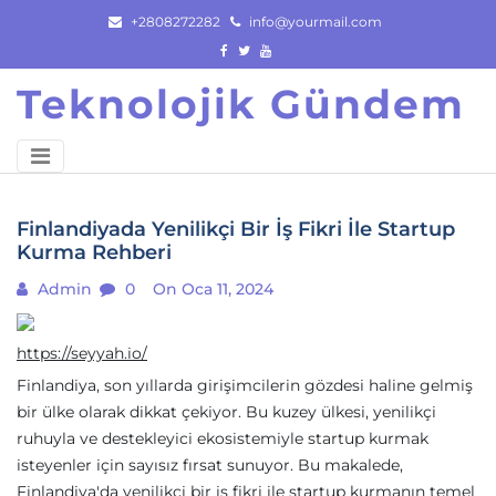
Skip
+2808272282
info@yourmail.com
to
content
Teknolojik Gündem
Finlandiyada Yenilikçi Bir İş Fikri İle Startup
Kurma Rehberi
Admin
0
On Oca 11, 2024
https://seyyah.io/
Finlandiya, son yıllarda girişimcilerin gözdesi haline gelmiş
bir ülke olarak dikkat çekiyor. Bu kuzey ülkesi, yenilikçi
ruhuyla ve destekleyici ekosistemiyle startup kurmak
isteyenler için sayısız fırsat sunuyor. Bu makalede,
Finlandiya'da yenilikçi bir iş fikri ile startup kurmanın temel