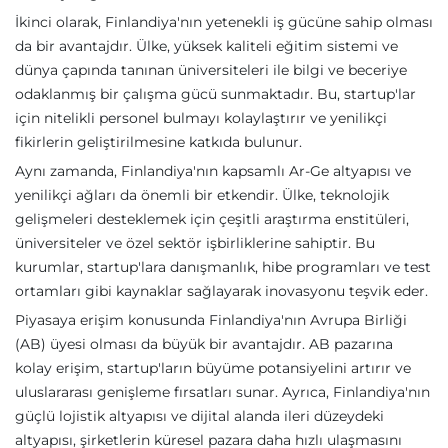
İkinci olarak, Finlandiya'nın yetenekli iş gücüne sahip olması
da bir avantajdır. Ülke, yüksek kaliteli eğitim sistemi ve
dünya çapında tanınan üniversiteleri ile bilgi ve beceriye
odaklanmış bir çalışma gücü sunmaktadır. Bu, startup'lar
için nitelikli personel bulmayı kolaylaştırır ve yenilikçi
fikirlerin geliştirilmesine katkıda bulunur.
Aynı zamanda, Finlandiya'nın kapsamlı Ar-Ge altyapısı ve
yenilikçi ağları da önemli bir etkendir. Ülke, teknolojik
gelişmeleri desteklemek için çeşitli araştırma enstitüleri,
üniversiteler ve özel sektör işbirliklerine sahiptir. Bu
kurumlar, startup'lara danışmanlık, hibe programları ve test
ortamları gibi kaynaklar sağlayarak inovasyonu teşvik eder.
Piyasaya erişim konusunda Finlandiya'nın Avrupa Birliği
(AB) üyesi olması da büyük bir avantajdır. AB pazarına
kolay erişim, startup'ların büyüme potansiyelini artırır ve
uluslararası genişleme fırsatları sunar. Ayrıca, Finlandiya'nın
güçlü lojistik altyapısı ve dijital alanda ileri düzeydeki
altyapısı, şirketlerin küresel pazara daha hızlı ulaşmasını