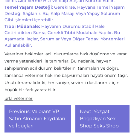
Nefes Alıp Verme Hızı Ve Kalp Atışları Kontrol Edilir.
Temel Yaşam Desteği:
Gerekirse, Hayvana Temel Yaşam
Desteği Sağlanır. Bu, Kalp Masajı Veya Yapay Solunum
Gibi Işlemleri Içerebilir.
Tıbbi Müdahale:
Hayvanın Durumu Stabil Hale
Getirildikten Sonra, Gerekli Tıbbi Müdahale Yapılır. Bu
Aşamada Ilaçlar, Serumlar Veya Diğer Tedavi Yöntemleri
Kullanılabilir.
Veteriner hekimler, acil durumlarda hızlı düşünme ve karar
verme yetenekleri ile tanınırlar. Bu nedenle, hayvan
sahiplerinin acil durum belirtilerini tanımaları ve doğru
zamanda veteriner hekime başvurmaları hayati önem taşır.
Unutulmamalıdır ki, her saniye, sevimli dostlarımız için
büyük bir fark yaratabilir.
urla veteriner
Yazı
Previous:
Valorant VP
Next:
Yozgat
gezinmesi
Satın Almanın Faydaları
Boğazlıyan Sex
ve İpuçları
Shop Seks Shop