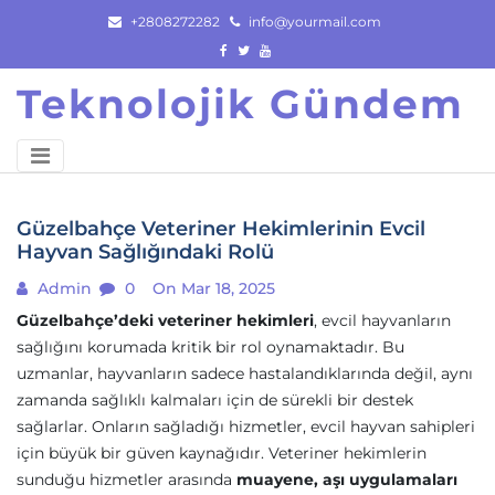
Skip
+2808272282
info@yourmail.com
to
content
Teknolojik Gündem
Güzelbahçe Veteriner Hekimlerinin Evcil
Hayvan Sağlığındaki Rolü
Admin
0
On Mar 18, 2025
Güzelbahçe’deki veteriner hekimleri
, evcil hayvanların
sağlığını korumada kritik bir rol oynamaktadır. Bu
uzmanlar, hayvanların sadece hastalandıklarında değil, aynı
zamanda sağlıklı kalmaları için de sürekli bir destek
sağlarlar. Onların sağladığı hizmetler, evcil hayvan sahipleri
için büyük bir güven kaynağıdır. Veteriner hekimlerin
sunduğu hizmetler arasında
muayene, aşı uygulamaları