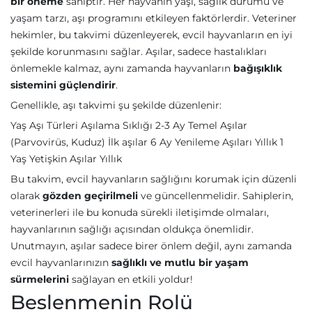
bir öneme
sahiptir. Her hayvanın yaşı, sağlık durumu ve
yaşam tarzı, aşı programını etkileyen faktörlerdir. Veteriner
hekimler, bu takvimi düzenleyerek, evcil hayvanların en iyi
şekilde korunmasını sağlar. Aşılar, sadece hastalıkları
önlemekle kalmaz, aynı zamanda hayvanların
bağışıklık
sistemini güçlendirir
.
Genellikle, aşı takvimi şu şekilde düzenlenir:
Yaş Aşı Türleri Aşılama Sıklığı 2-3 Ay Temel Aşılar
(Parvovirüs, Kuduz) İlk aşılar 6 Ay Yenileme Aşıları Yıllık 1
Yaş Yetişkin Aşılar Yıllık
Bu takvim, evcil hayvanların sağlığını korumak için düzenli
olarak
gözden geçirilmeli
ve güncellenmelidir. Sahiplerin,
veterinerleri ile bu konuda sürekli iletişimde olmaları,
hayvanlarının sağlığı açısından oldukça önemlidir.
Unutmayın, aşılar sadece birer önlem değil, aynı zamanda
evcil hayvanlarınızın
sağlıklı ve mutlu bir yaşam
sürmelerini
sağlayan en etkili yoldur!
Beslenmenin Rolü