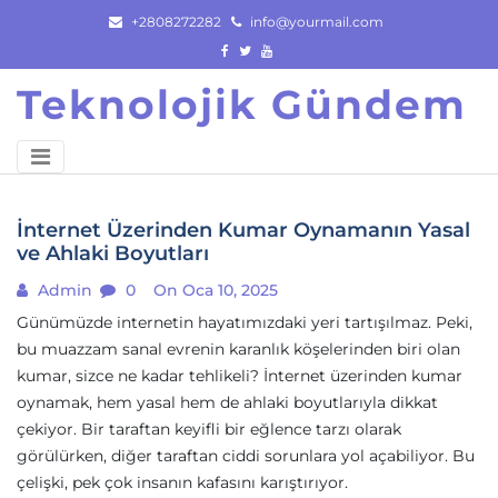
Skip
+2808272282
info@yourmail.com
to
content
Teknolojik Gündem
İnternet Üzerinden Kumar Oynamanın Yasal
ve Ahlaki Boyutları
Admin
0
On Oca 10, 2025
Günümüzde internetin hayatımızdaki yeri tartışılmaz. Peki,
bu muazzam sanal evrenin karanlık köşelerinden biri olan
kumar, sizce ne kadar tehlikeli? İnternet üzerinden kumar
oynamak, hem yasal hem de ahlaki boyutlarıyla dikkat
çekiyor. Bir taraftan keyifli bir eğlence tarzı olarak
görülürken, diğer taraftan ciddi sorunlara yol açabiliyor. Bu
çelişki, pek çok insanın kafasını karıştırıyor.