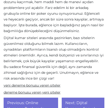
dozunu kaçırmak, hem maddi hem de manevi açıdan
problemlere yol açabilir. Farz edelim ki bir arkadaş
grubuyla online bir poker oyunu oynuyorsunuz. Eğlenceli
ve heyecanlı geçiyor, ancak bir süre sonra kayıplar, artmaya
başlıyor. İşte burada, eğlence için başladığınız şeyin nasıl bir
bağımlılığa dönüşebileceğini düşünmelisiniz.
Dijital kumar siteleri arasında gezinirken, bazı sitelerin
güvenilmez olduğunu bilmek lazım. Kullanıcıların,
oynadıkları platformların lisanslı olup olmadığını kontrol
etmeleri önemlidir. Ayrıca, kendi bütçenizi ve sınırlarınızı iyi
belirlemek, çok büyük kayıplar yaşamanızı engelleyebilir.
Bu sadece finansal güvenlik için değil, aynı zamanda
zihinsel sağlığınız için de geçerli. Unutmayın, eğlence ve
risk arasında ince bir çizgi var!
yeni deneme bonusu veren siteler
deneme bonusu veren yeni siteler
Yazı
Previous:
Online
Next:
Dijital