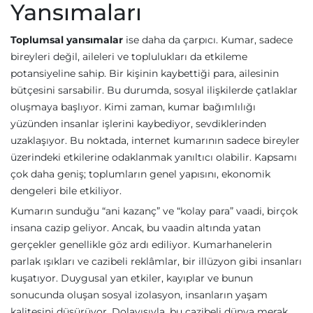
Yansımaları
Toplumsal yansımalar
ise daha da çarpıcı. Kumar, sadece
bireyleri değil, aileleri ve toplulukları da etkileme
potansiyeline sahip. Bir kişinin kaybettiği para, ailesinin
bütçesini sarsabilir. Bu durumda, sosyal ilişkilerde çatlaklar
oluşmaya başlıyor. Kimi zaman, kumar bağımlılığı
yüzünden insanlar işlerini kaybediyor, sevdiklerinden
uzaklaşıyor. Bu noktada, internet kumarının sadece bireyler
üzerindeki etkilerine odaklanmak yanıltıcı olabilir. Kapsamı
çok daha geniş; toplumların genel yapısını, ekonomik
dengeleri bile etkiliyor.
Kumarın sunduğu “ani kazanç” ve “kolay para” vaadi, birçok
insana cazip geliyor. Ancak, bu vaadin altında yatan
gerçekler genellikle göz ardı ediliyor. Kumarhanelerin
parlak ışıkları ve cazibeli reklâmlar, bir illüzyon gibi insanları
kuşatıyor. Duygusal yan etkiler, kayıplar ve bunun
sonucunda oluşan sosyal izolasyon, insanların yaşam
kalitesini düşürüyor. Dolayısıyla, bu cazibeli dünya merak