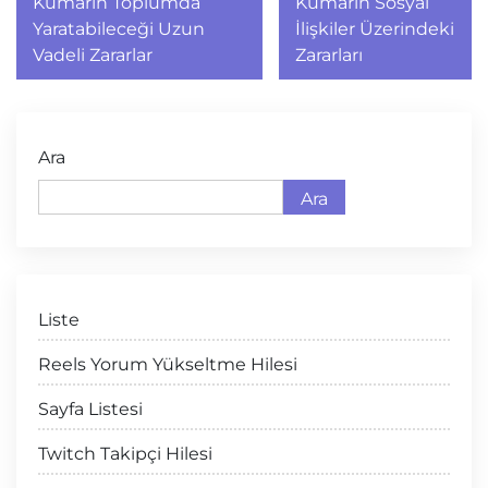
gezinmesi
Kumarın Toplumda
Kumarın Sosyal
Yaratabileceği Uzun
İlişkiler Üzerindeki
Vadeli Zararlar
Zararları
Ara
Ara
Liste
Reels Yorum Yükseltme Hilesi
Sayfa Listesi
Twitch Takipçi Hilesi