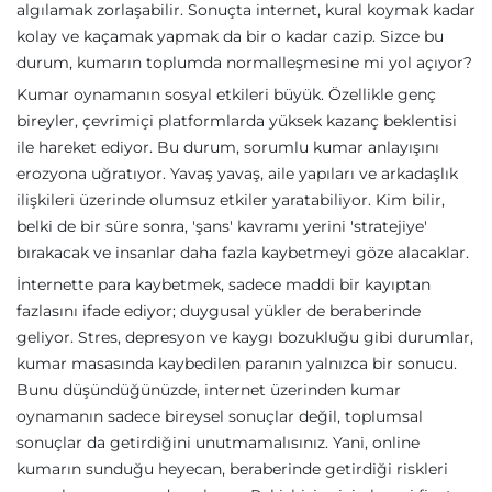
algılamak zorlaşabilir. Sonuçta internet, kural koymak kadar
kolay ve kaçamak yapmak da bir o kadar cazip. Sizce bu
durum, kumarın toplumda normalleşmesine mi yol açıyor?
Kumar oynamanın sosyal etkileri büyük. Özellikle genç
bireyler, çevrimiçi platformlarda yüksek kazanç beklentisi
ile hareket ediyor. Bu durum, sorumlu kumar anlayışını
erozyona uğratıyor. Yavaş yavaş, aile yapıları ve arkadaşlık
ilişkileri üzerinde olumsuz etkiler yaratabiliyor. Kim bilir,
belki de bir süre sonra, 'şans' kavramı yerini 'stratejiye'
bırakacak ve insanlar daha fazla kaybetmeyi göze alacaklar.
İnternette para kaybetmek, sadece maddi bir kayıptan
fazlasını ifade ediyor; duygusal yükler de beraberinde
geliyor. Stres, depresyon ve kaygı bozukluğu gibi durumlar,
kumar masasında kaybedilen paranın yalnızca bir sonucu.
Bunu düşündüğünüzde, internet üzerinden kumar
oynamanın sadece bireysel sonuçlar değil, toplumsal
sonuçlar da getirdiğini unutmamalısınız. Yani, online
kumarın sunduğu heyecan, beraberinde getirdiği riskleri