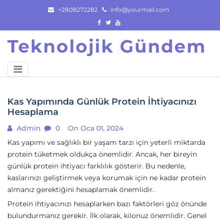
Skip
+2808272282
info@yourmail.com
to
content
Teknolojik Gündem
Kas Yapımında Günlük Protein İhtiyacınızı
Hesaplama
Admin
0
On Oca 01, 2024
Kas yapımı ve sağlıklı bir yaşam tarzı için yeterli miktarda
protein tüketmek oldukça önemlidir. Ancak, her bireyin
günlük protein ihtiyacı farklılık gösterir. Bu nedenle,
kaslarınızı geliştirmek veya korumak için ne kadar protein
almanız gerektiğini hesaplamak önemlidir.
Protein ihtiyacınızı hesaplarken bazı faktörleri göz önünde
bulundurmanız gerekir. İlk olarak, kilonuz önemlidir. Genel