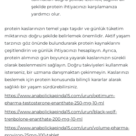
şekilde protein ihtiyacınızı karşılamanıza
yardımcı olur.
protein kaslarınızın temel yapı taşıdır ve günlük tüketim
miktarınızı doğru şekilde belirlemek önemlidir. Aktif yaşam
tarzınızı göz önünde bulundurarak protein kaynaklarını
çeşitlendirin ve günlük ihtiyacınızı hesaplayın. Ayrıca,
protein alımınızı gün boyunca yayarak kaslarınızın sürekli
olarak beslenmesini sağlayın. Doğru takviyeleri kullanmak
isterseniz, bir uzmana danışmaktan çekinmeyin. Kaslarınızı
beslemek için protein konusunda bilinçli kararlar alarak
sağlıklı bir yaşam sürdürebilirsiniz.
https://www.anabolickapinda15.com/urun/optimum-
pharma-testosterone-enanthate-250-mg-10-ml
https://www.anabolickapinda15.com/urun/black-wolf-
trenbolone-enanthate-200-mg-10-ml
https://www.anabolickapinda15.com/urun/volume-pharma-
proviron-25mg-100-tablet