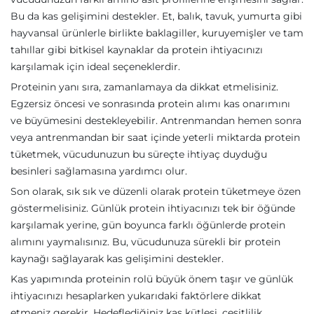
Bu da kas gelişimini destekler. Et, balık, tavuk, yumurta gibi
hayvansal ürünlerle birlikte baklagiller, kuruyemişler ve tam
tahıllar gibi bitkisel kaynaklar da protein ihtiyacınızı
karşılamak için ideal seçeneklerdir.
Proteinin yanı sıra, zamanlamaya da dikkat etmelisiniz.
Egzersiz öncesi ve sonrasında protein alımı kas onarımını
ve büyümesini destekleyebilir. Antrenmandan hemen sonra
veya antrenmandan bir saat içinde yeterli miktarda protein
tüketmek, vücudunuzun bu süreçte ihtiyaç duyduğu
besinleri sağlamasına yardımcı olur.
Son olarak, sık sık ve düzenli olarak protein tüketmeye özen
göstermelisiniz. Günlük protein ihtiyacınızı tek bir öğünde
karşılamak yerine, gün boyunca farklı öğünlerde protein
alımını yaymalısınız. Bu, vücudunuza sürekli bir protein
kaynağı sağlayarak kas gelişimini destekler.
Kas yapımında proteinin rolü büyük önem taşır ve günlük
ihtiyacınızı hesaplarken yukarıdaki faktörlere dikkat
etmeniz gerekir. Hedeflediğiniz kas kütlesi, çeşitlilik,