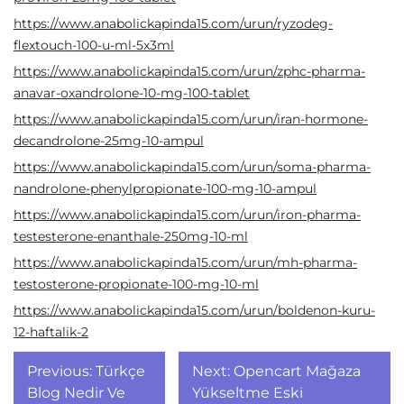
https://www.anabolickapinda15.com/urun/ryzodeg-
flextouch-100-u-ml-5x3ml
https://www.anabolickapinda15.com/urun/zphc-pharma-
anavar-oxandrolone-10-mg-100-tablet
https://www.anabolickapinda15.com/urun/iran-hormone-
decandrolone-25mg-10-ampul
https://www.anabolickapinda15.com/urun/soma-pharma-
nandrolone-phenylpropionate-100-mg-10-ampul
https://www.anabolickapinda15.com/urun/iron-pharma-
testesterone-enanthale-250mg-10-ml
https://www.anabolickapinda15.com/urun/mh-pharma-
testosterone-propionate-100-mg-10-ml
https://www.anabolickapinda15.com/urun/boldenon-kuru-
12-haftalik-2
Yazı
Previous:
Türkçe
Next:
Opencart Mağaza
gezinmesi
Blog Nedir Ve
Yükseltme Eski