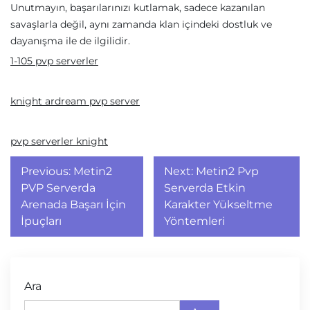
Unutmayın, başarılarınızı kutlamak, sadece kazanılan
savaşlarla değil, aynı zamanda klan içindeki dostluk ve
dayanışma ile de ilgilidir.
1-105 pvp serverler
knight ardream pvp server
pvp serverler knight
Yazı
Previous:
Metin2
Next:
Metin2 Pvp
gezinmesi
PVP Serverda
Serverda Etkin
Arenada Başarı İçin
Karakter Yükseltme
İpuçları
Yöntemleri
Ara