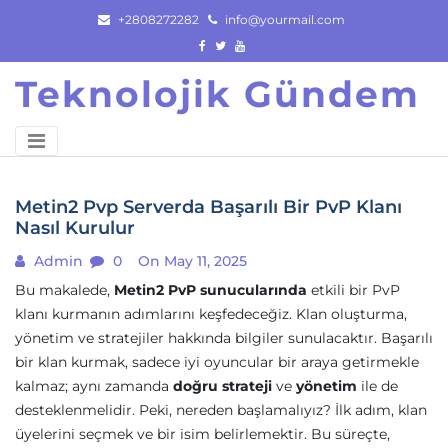
Skip
+2808272282
info@yourmail.com
to
content
Teknolojik Gündem
Metin2 Pvp Serverda Başarılı Bir PvP Klanı
Nasıl Kurulur
Admin
0
On May 11, 2025
Bu makalede,
Metin2 PvP sunucularında
etkili bir PvP
klanı kurmanın adımlarını keşfedeceğiz. Klan oluşturma,
yönetim ve stratejiler hakkında bilgiler sunulacaktır. Başarılı
bir klan kurmak, sadece iyi oyuncular bir araya getirmekle
kalmaz; aynı zamanda
doğru strateji
ve
yönetim
ile de
desteklenmelidir. Peki, nereden başlamalıyız? İlk adım, klan
üyelerini seçmek ve bir isim belirlemektir. Bu süreçte,