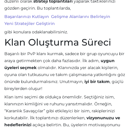
düzenli olarak
strateji toplantıları
yaparak taktiklerinizi
gözden geçirin. Bu toplantılarda,
Başarılarınızı Kutlayın
Gelişme Alanlarını Belirleyin
Yeni Stratejiler Geliştirin
gibi konulara odaklanabilirsiniz.
Klan Oluşturma Süreci
Başarılı bir PvP klanı kurmak, sadece bir grup oyuncuyu bir
araya getirmekten çok daha fazlasıdır. İlk adım,
uygun
üyeleri seçmek
olmalıdır. Klanınızda yer alacak kişilerin,
oyuna olan tutkusunu ve takım çalışmasına yatkınlığını göz
önünde bulundurmalısınız. Unutmayın,
iyi bir takım
, güçlü
bireylerden oluşur!
Klan ismi seçimi de oldukça önemlidir. Seçtiğiniz isim,
klanınızın kimliğini ve ruhunu yansıtmalıdır. Örneğin,
“Karanlık Savaşçılar” gibi etkileyici bir isim, rakiplerinizi
korkutabilir. İlk toplantınızı düzenlerken,
vizyonunuzu ve
hedeflerinizi
açıkça belirtin. Bu, üyelerin motivasyonunu