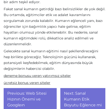
bir adım teşkil ediyor.
Fakat sanal kumarın getirdiği bazı belirsizlikler de yok değil.
Bu ortamda, eğitimciler etik ve adalet kavramlarını
sorgulamak zorunda kalabilir. Kumarın eğlenceli yanı, bazı
öğrenciler için bağımlılık yapıcı hale gelirse, eğitim
hayatları olumsuz yönde etkilenebilir. Bu nedenle, sanal
kumarın eğitimdeki rolü, dikkatlice analiz edilmeli ve
düzenlenmelidir.
Gelecekte sanal kumarın eğitimi nasıl şekillendireceğini
hep birlikte göreceğiz. Teknolojinin gücünü kullanarak,
potansiyeli keşfedebilmek, eğitim dünyasında büyük
değişimlerin habercisi olabilir.
deneme bonusu veren yatırımsız siteler
ücretsiz bonus veren siteler
Yazı
Previous:
Web Sitesi
Next:
Sanal
gezinmesi
Hızının Önemi ve
Kumarın Etik
Googleın
Boyutu Eğlence mi