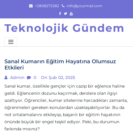
Skip
+2808272282
info@yourmail.com
to
content
Teknolojik Gündem
Sanal Kumarın Eğitim Hayatına Olumsuz
Etkileri
Admin
0
On Şub 02, 2025
Sanal kumar, özellikle gençler için cazip bir eğlence haline
geldi. Eğlencenin dozunu kaçırmak, derslere olan ilgiyi
azaltıyor. Öğrenciler, kumar sitelerine harcadıkları zamanla,
öğrenmeleri gereken konulardan uzaklaşabiliyorlar. Bu da
not ortalamalarını etkileyip, başarılı bir eğitim hayatının
önünde büyük bir engel teşkil ediyor. Peki, bu durumun
farkında mısınız?