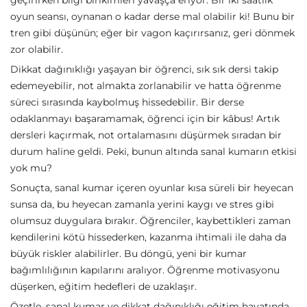
geçirirken bilgi birikimleri yavaşça eriyor. Bir iki saatlik
oyun seansı, oynanan o kadar derse mal olabilir ki! Bunu bir
tren gibi düşünün; eğer bir vagon kaçırırsanız, geri dönmek
zor olabilir.
Dikkat dağınıklığı yaşayan bir öğrenci, sık sık dersi takip
edemeyebilir, not almakta zorlanabilir ve hatta öğrenme
süreci sırasında kaybolmuş hissedebilir. Bir derse
odaklanmayı başaramamak, öğrenci için bir kâbus! Artık
dersleri kaçırmak, not ortalamasını düşürmek sıradan bir
durum haline geldi. Peki, bunun altında sanal kumarın etkisi
yok mu?
Sonuçta, sanal kumar içeren oyunlar kısa süreli bir heyecan
sunsa da, bu heyecan zamanla yerini kaygı ve stres gibi
olumsuz duygulara bırakır. Öğrenciler, kaybettikleri zaman
kendilerini kötü hissederken, kazanma ihtimali ile daha da
büyük riskler alabilirler. Bu döngü, yeni bir kumar
bağımlılığının kapılarını aralıyor. Öğrenme motivasyonu
düşerken, eğitim hedefleri de uzaklaşır.
Özetle, sanal kumar ve dikkat dağınıklığı eğitim hayatında