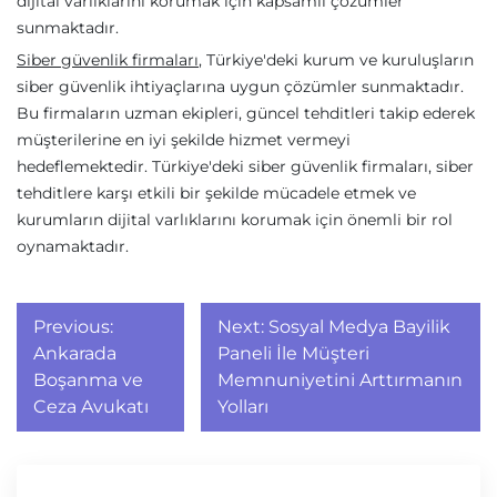
dijital varlıklarını korumak için kapsamlı çözümler
sunmaktadır.
Siber güvenlik firmaları
, Türkiye'deki kurum ve kuruluşların
siber güvenlik ihtiyaçlarına uygun çözümler sunmaktadır.
Bu firmaların uzman ekipleri, güncel tehditleri takip ederek
müşterilerine en iyi şekilde hizmet vermeyi
hedeflemektedir. Türkiye'deki siber güvenlik firmaları, siber
tehditlere karşı etkili bir şekilde mücadele etmek ve
kurumların dijital varlıklarını korumak için önemli bir rol
oynamaktadır.
Yazı
Previous:
Next:
Sosyal Medya Bayilik
gezinmesi
Ankarada
Paneli İle Müşteri
Boşanma ve
Memnuniyetini Arttırmanın
Ceza Avukatı
Yolları