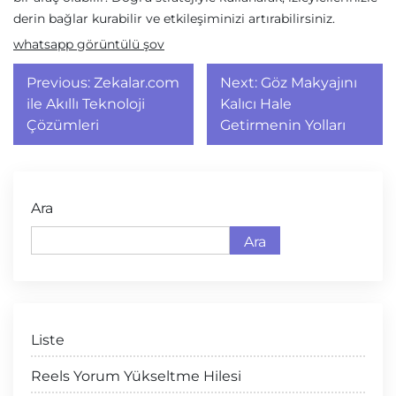
derin bağlar kurabilir ve etkileşiminizi artırabilirsiniz.
whatsapp görüntülü şov
Yazı
Previous:
Zekalar.com
Next:
Göz Makyajını
gezinmesi
ile Akıllı Teknoloji
Kalıcı Hale
Çözümleri
Getirmenin Yolları
Ara
Ara
Liste
Reels Yorum Yükseltme Hilesi