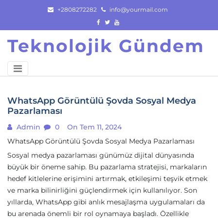
Skip
+2808272282
info@yourmail.com
to
content
Teknolojik Gündem
WhatsApp Görüntülü Şovda Sosyal Medya
Pazarlaması
Admin
0
On Tem 11, 2024
WhatsApp Görüntülü Şovda Sosyal Medya Pazarlaması
Sosyal medya pazarlaması günümüz dijital dünyasında
büyük bir öneme sahip. Bu pazarlama stratejisi, markaların
hedef kitlelerine erişimini artırmak, etkileşimi teşvik etmek
ve marka bilinirliğini güçlendirmek için kullanılıyor. Son
yıllarda, WhatsApp gibi anlık mesajlaşma uygulamaları da
bu arenada önemli bir rol oynamaya başladı. Özellikle