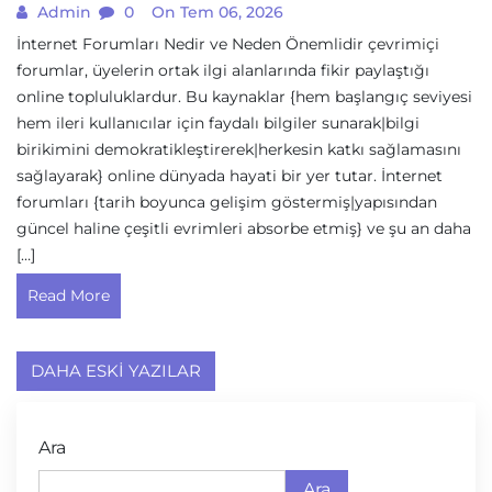
Admin
0
On Tem 06, 2026
İnternet Forumları Nedir ve Neden Önemlidir çevrimiçi
forumlar, üyelerin ortak ilgi alanlarında fikir paylaştığı
online topluluklardur. Bu kaynaklar {hem başlangıç seviyesi
hem ileri kullanıcılar için faydalı bilgiler sunarak|bilgi
birikimini demokratikleştirerek|herkesin katkı sağlamasını
sağlayarak} online dünyada hayati bir yer tutar. İnternet
forumları {tarih boyunca gelişim göstermiş|yapısından
güncel haline çeşitli evrimleri absorbe etmiş} ve şu an daha
[…]
Read More
Yazı
DAHA ESKI YAZILAR
gezinmesi
Ara
Ara