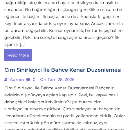
bağımlılığı, birçok insanın hayatını etkileyen karmaşık bir
sorundur. Bu bağımlılığın başlangıcı genellikle masum bir
eğlence ile başlar. İlk başta, belki de arkadaşlarla geçirilen
keyifli bir akşamda birkaç oyun oynarsınız. Ancak, zamanla
bu durum değişebilir. Kumar oynamak, bir tür kaçış haline
gelebilir. Peki, bu süreçte hangi aşamalardan geçeriz? İlk
aşama, […]
Read More
Cim Sinirlayici İle Bahce Kenar Duzenlemesi
Admin
0
On Tem 28, 2026
Çim Sınırlayıcı ile Bahçe Kenar Düzenlemesi Bahçeniz,
evinizin dış dünyaya açılan kapısıdır. Peki, bu kapıyı nasıl
daha çekici hale getirebilirsiniz? İşte burada çim
sınırlayıcılar devreye giriyor. Çim sınırlayıcılar, bahçenizin
kenarlarını düzenlemenin en pratik yollarından biridir. Onlar
sadece estetik bir görünüm sunmakla kalmaz, aynı
zamanda çimlerinizi ve diğer bitkilerinizi düzenli tutmanıza