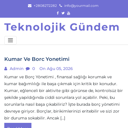
Skip
+2808272282
info@yourmail.com
to
content
Teknolojik Gündem
Kumar Ve Borc Yonetimi
Admin
0
On Ağu 05, 2026
Kumar ve Borç Yönetimi , finansal sağlığı korumak ve
kumar bağımlılığı ile başa çıkmak için kritik bir konudur.
Kumar, eğlenceli bir aktivite gibi görünse de, kontrolsüz bir
şekilde yapıldığında ciddi sorunlara yol açabilir. Peki, bu
sorunlarla nasıl başa çıkabiliriz? İşte burada borç yönetimi
devreye giriyor. Borçlar, birikimlerinizi eritebilir ve sizi zor
bir duruma sokabilir. Ancak […]